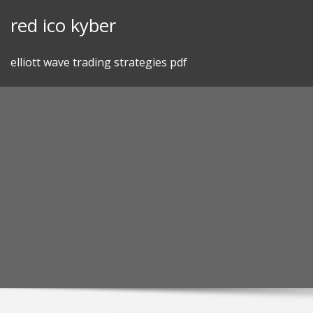
Skip
red ico kyber
to
content
elliott wave trading strategies pdf