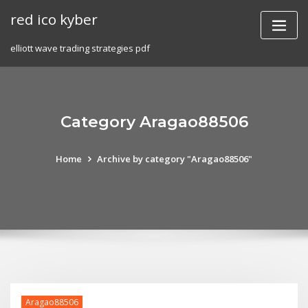
Skip
red ico kyber
to
content
elliott wave trading strategies pdf
Category Aragao88506
Home
Archive by category "Aragao88506"
Aragao88506