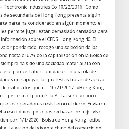
- Techtronic Industries Co 10/22/2016 · Como
tes de secundaria de Hong Kong presenta algún
arta parte ha considerado en algún momento el
se les permite jugar están demasiado cansados para
rá información sobre el CFDS Hong Kong 40. El
 valor ponderado, recoge una selección de las
 hasta el 67% de la capitalización en la Bolsa de
siempre ha sido una sociedad materialista con
o eso parece haber cambiado con una ola de
adanos que apoyan las protestas tratan de apoyar
 de evitar a los que no. 10/21/2017 · «Hong Kong
do, pero sin el parqué, la Bolsa será un poco
o que los operadores resistieron el cierre. Enviaron
«La escribimos, pero nos rechazaron», dijo. «No
tiempo». 1/1/2020 · Bolsa de Hong Kong recibe
aba. La acción del gigante chino del comercio en