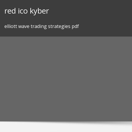
Skip
red ico kyber
to
content
elliott wave trading strategies pdf