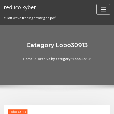
Skip
red ico kyber
to
content
elliott wave trading strategies pdf
Category Lobo30913
Home
Archive by category "Lobo30913"
Lobo30913