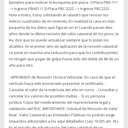
Ejemplos para realizar la busqueda por placa: 1) Placa PBA-111
--> Ingrese PBA0111 2) Placa PBC-2222 --> Ingrese PBC2222 .
Hola a todos, Estoy solicitando al catastro que revisen los
metros cuadrados de mi vivienda. En realidad la casa es más
pequeña de los datos que figuran en el Cuando pasan diez
años desde la última revisión del valor catastral de los pisos, la
ley dice que se puede actualizar siempre que lo pidan los
alcaldes. En el primer año de aplicación de la revisión catastral
se pone en marcha una reducción para que los contribuyentes
no tengan que pagar de golpe hasta más del doble de IBI de un
año para otro.
- APROBADO de Revisión Técnica Vehicular. En caso de que el
vehículo haya sido exonerado presentar el certificado. -
Cancelar el valor de la matrícula del año en curso. - Consultar y
cancelar los valores de posibles multas. - Si es persona
jurídica: Copia del nombramiento del representante legal y
validación del RUC. IMPORTANTE: Solicitud de Revisión de Valor
Real - Valor Catastral Las Entidades Públicas no podrán exigir
requisitos adicionales a los aquí detallados ( Ley 19.355 art. 76 ).
Es el estudio de actualización del valor catastral de un