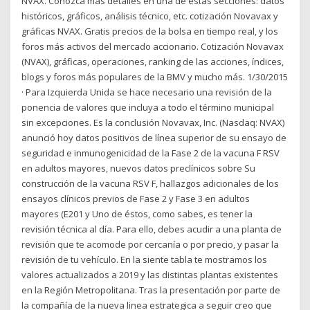
NVAX. Conozca más detalles en una de estas secciones: datos
históricos, gráficos, análisis técnico, etc. cotización Novavax y
gráficas NVAX. Gratis precios de la bolsa en tiempo real, y los
foros más activos del mercado accionario. Cotización Novavax
(NVAX), gráficas, operaciones, ranking de las acciones, índices,
blogs y foros más populares de la BMV y mucho más. 1/30/2015
· Para Izquierda Unida se hace necesario una revisión de la
ponencia de valores que incluya a todo el término municipal
sin excepciones. Es la conclusión Novavax, Inc. (Nasdaq: NVAX)
anunció hoy datos positivos de línea superior de su ensayo de
seguridad e inmunogenicidad de la Fase 2 de la vacuna F RSV
en adultos mayores, nuevos datos preclínicos sobre Su
construcción de la vacuna RSV F, hallazgos adicionales de los
ensayos clínicos previos de Fase 2 y Fase 3 en adultos
mayores (E201 y Uno de éstos, como sabes, es tener la
revisión técnica al día. Para ello, debes acudir a una planta de
revisión que te acomode por cercanía o por precio, y pasar la
revisión de tu vehículo. En la siente tabla te mostramos los
valores actualizados a 2019 y las distintas plantas existentes
en la Región Metropolitana. Tras la presentación por parte de
la compañía de la nueva linea estrategica a seguir creo que